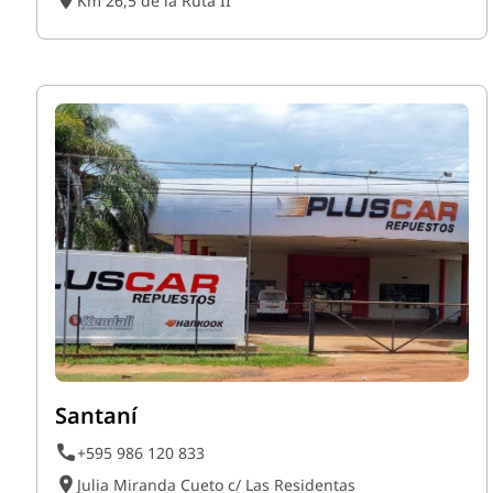
Km 26,5 de la Ruta II
Santaní
+595 986 120 833
Julia Miranda Cueto c/ Las Residentas